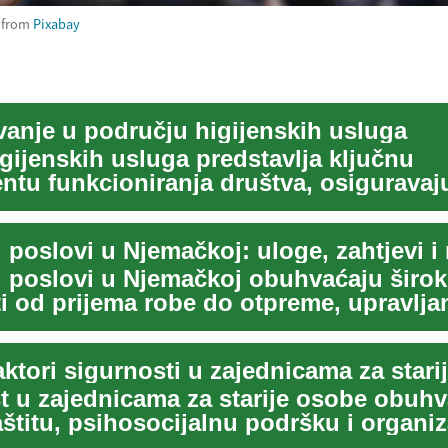
from
Pixabay
vanje u području higijenskih usluga
gijenskih usluga predstavlja ključnu
tu funkcioniranja društva, osiguravaj
 sigurnost ok...
i poslovi u Njemačkoj obuhvaćaju širok
ti od prijema robe do otpreme, upravlja
 ...
aktori sigurnosti u zajednicama za star
t u zajednicama za starije osobe obuh
aštitu, psihosocijalnu podršku i organiz
e...