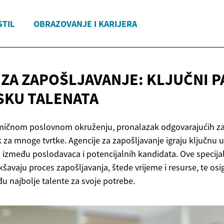
STIL
OBRAZOVANJE I KARIJERA
 ZA ZAPOŠLJAVANJE: KLJUČNI 
KU TALENATA
ičnom poslovnom okruženju, pronalazak odgovarajućih za
 za mnoge tvrtke. Agencije za zapošljavanje igraju ključnu 
 između poslodavaca i potencijalnih kandidata. Ove specijal
kšavaju proces zapošljavanja, štede vrijeme i resurse, te os
u najbolje talente za svoje potrebe.