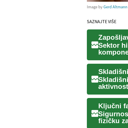
Image by
Gerd Altmann
SAZNAJTE VIŠE
Zapošlja
Sektor hi
komponen
čistoću i
Skladišn
aktivnos
zalihama i
Ključni f
Sigurnos
fizičku z
mjere koj