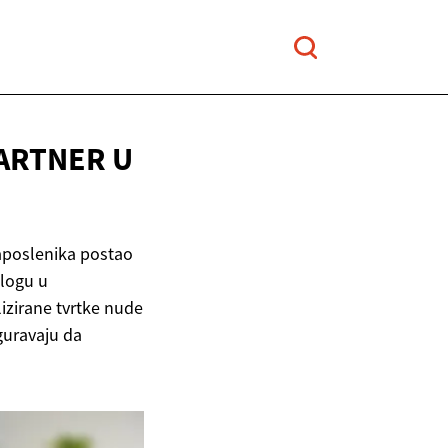
PARTNER U
poslenika postao
ulogu u
izirane tvrtke nude
iguravaju da