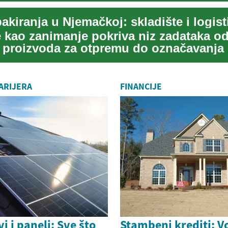
akiranja u Njemačkoj: skladište i logist
e kao zanimanje pokriva niz zadataka o
 proizvoda za otpremu do označavanja 
Ovaj članak o...
ARIJERA
FINANCIJE
i i paneli: Sve što
Stambeni krediti: V