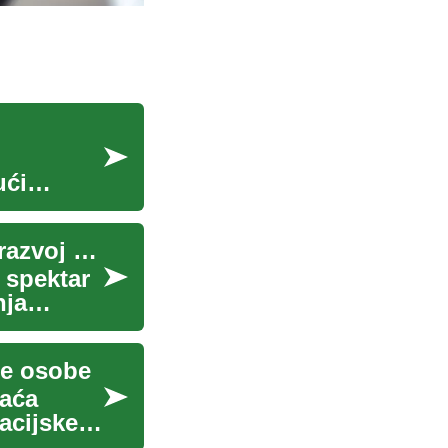
ući
Skladišni poslovi u Njemačkoj: uloge, zahtjevi i razvoj karijere
 spektar
nja
ije osobe
vaća
acijske