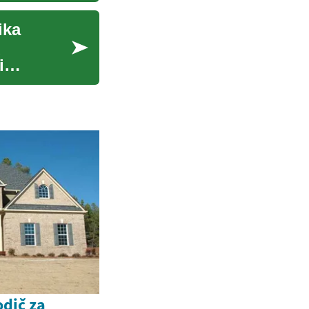
ika
d
i
odič za