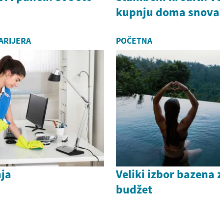
kupnju doma snova
ARIJERA
POČETNA
nja
Veliki izbor bazena 
budžet