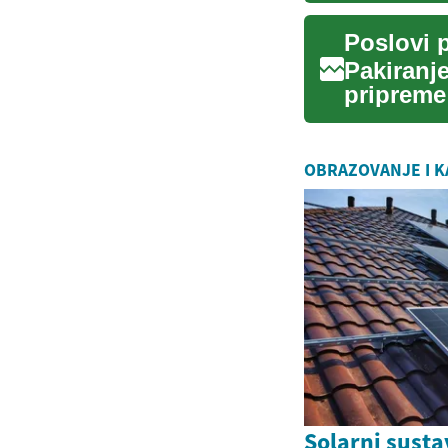
Poslovi p
Pakiranj
pripreme
utovara. 
OBRAZOVANJE I K
Solarni sustav