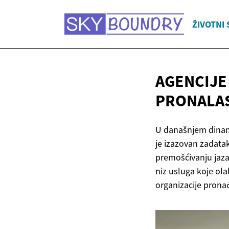
ŽIVOTNI 
AGENCIJE
PRONALAS
U današnjem dinam
je izazovan zadatak
premošćivanju jaza
niz usluga koje ola
organizacije pronađ