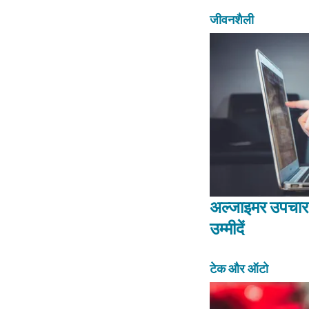
जीवनशैली
अल्जाइमर उपचार
उम्मीदें
टेक और ऑटो