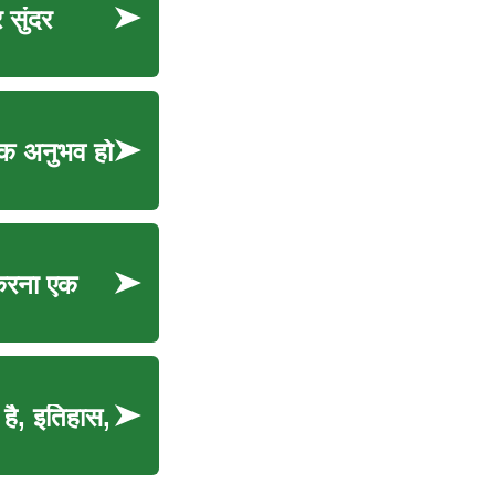
 सुंदर
चक अनुभव हो
 करना एक
है, इतिहास,