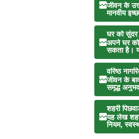
जीवन के उत्
मानवीय इच्छा
घर को सुंदर
अपने घर को
सकता है। यह
वरिष्ठ नागरि
जीवन के बाद
समृद्ध अनुभ
शहरी पिछवाड
यह लेख शहरी
नियम, स्वस्थ