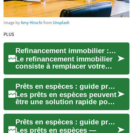
Image by
Amy Hirschi
from
Unsplash
PLUS
Refinancement immobilier : guide pratique pour votre prêt
Le refinancement immobilier
consiste à remplacer votre
prêt actuel par un nouveau
crédit, souvent pour profiter
Prêts en espèces : guide pratique pour emprunter rapidement
d'un ...
Les prêts en espèces peuvent
être une solution rapide pour
couvrir une dépense
imprévue ou combler un trou
Prêts en espèces : guide pratique pour emprunter en urgence
de trésore...
Les prêts en espèces —