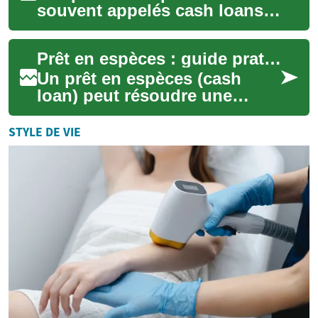
souvent appelés cash loans
— offrent une solution rapide
quand un imprévu frappe vos
Prêt en espèces : guide pratique pour emprunter rapidement
finances ...
Un prêt en espèces (cash
loan) peut résoudre une
urgence financière à court
terme, mais il faut bien
STYLE DE VIE
comprendre les m...