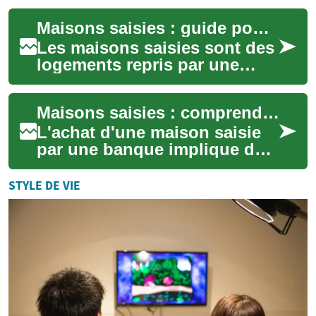
défaut de paiement du
Maisons saisies : guide pour acheteurs et investisseurs
propriéta...
Les maisons saisies sont des
logements repris par une
banque ou un créancier après
le non‑paiement d’un prêt.
Maisons saisies : comprendre l'achat de biens bancaires
Acheter...
L'achat d'une maison saisie
par une banque implique des
particularités juridiques,
financières et pratiques qui
STYLE DE VIE
diffè...