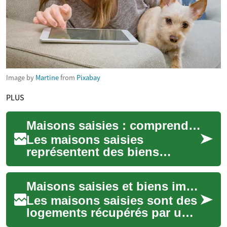
Image by
Martine
from
Pixabay
PLUS
Maisons saisies : comprendre le processus et les enjeux
Les maisons saisies
représentent des biens
immobiliers récupérés par un
créancier, généralement une
Maisons saisies et biens immobiliers repris par la banque
banque, après le ...
Les maisons saisies sont des
logements récupérés par une
banque ou un créancier après