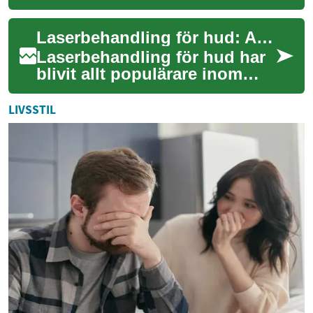
som en effektiv metod för att
förbättra hudens utseende
Laserbehandling för hud: Allt du behöver veta
och häl...
Laserbehandling för hud har
blivit allt populärare inom
skönhetsindustrin de senaste
åren. Denna avancerade
LIVSSTIL
metod erb...