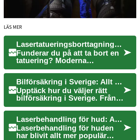
LÄS MER
Lasertatueringsborttagning: Allt du behöver veta
Funderar du på att ta bort en
tatuering? Moderna
lasermetoder erbjuder effektiv
borttagning, men processen
Bilförsäkring i Sverige: Allt du behöver veta
kräver kun...
Upptäck hur du väljer rätt
bilförsäkring i Sverige. Från
grundläggande krav till
avancerade tillägg, denna
Laserbehandling för hud: Allt du behöver veta
guide hjäl...
Laserbehandling för huden
har blivit allt mer populär