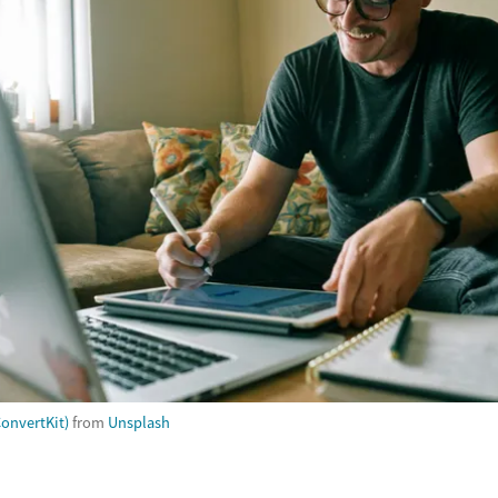
ConvertKit)
from
Unsplash