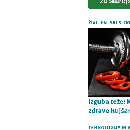
za starej
možnostj.
ŽIVLJENJSKI SLO
Izguba teže: 
zdravo hujša
TEHNOLOGIJA IN 