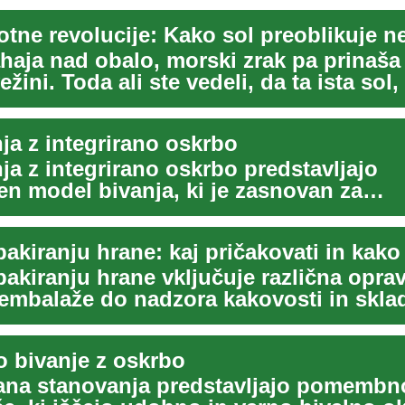
otne revolucije: Kako sol preoblikuje 
haja nad obalo, morski zrak pa prinaša
ežini. Toda ali ste vedeli, da ta ista sol, 
ja z integrirano oskrbo
ja z integrirano oskrbo predstavljajo
 model bivanja, ki je zasnovan za
ke, zlasti starejše,...
pakiranju hrane: kaj pričakovati in kako
pakiranju hrane vključuje različna oprav
 embalaže do nadzora kakovosti in skla
 bivanje z oskrbo
na stanovanja predstavljajo pomembno