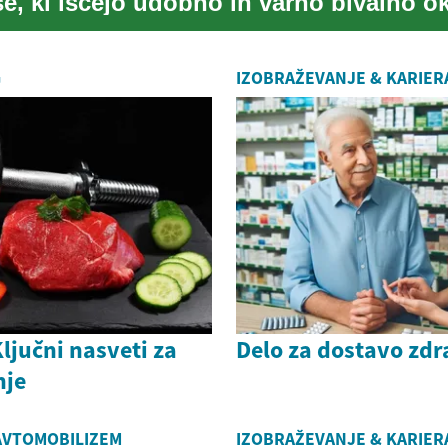
še, ki iščejo udobno in varno bivalno ok
..
G
IZOBRAŽEVANJE & KARIER
Ključni nasveti za
Delo za dostavo zdr
nje
AVTOMOBILIZEM
IZOBRAŽEVANJE & KARIER