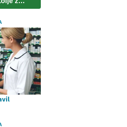
olje z
A
avil
A