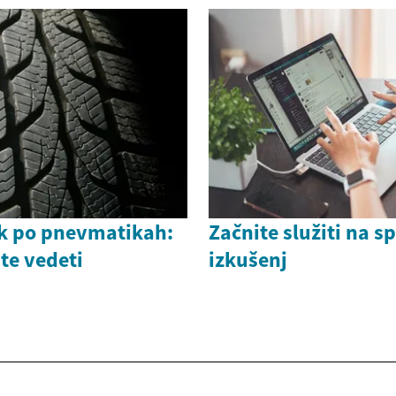
k po pnevmatikah:
Začnite služiti na s
te vedeti
izkušenj