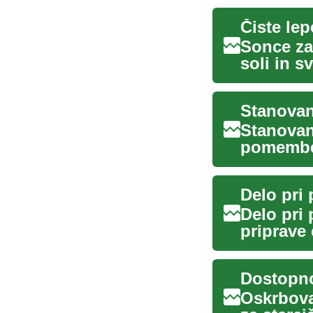
Čiste lep
Sonce za
soli in sv
ču...
Stanovan
Stanovan
pomemben
posamezni
Delo pri 
Delo pri 
priprave
izdel...
Dostopno
Oskrbova