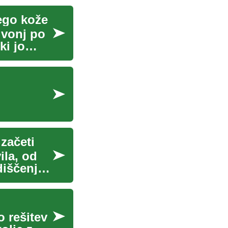
nego kože
 vonj po
ki jo
 začeti
ila, od
diščenja
 rešitev