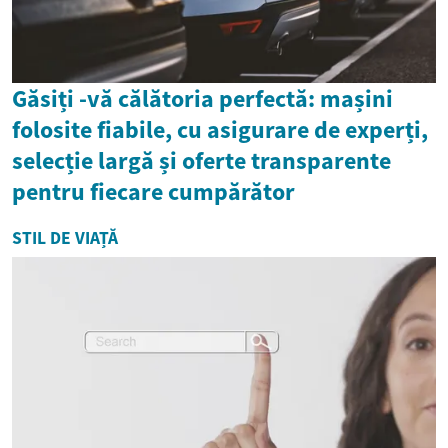
Găsiți -vă călătoria perfectă: mașini
folosite fiabile, cu asigurare de experți,
selecție largă și oferte transparente
pentru fiecare cumpărător
STIL DE VIAȚĂ