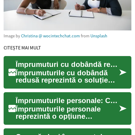
Image by
Christina @ wocintechchat.com
from
Unsplash
CITEȘTE MAI MULT
Împrumuturi cu dobândă redusă: Ghid complet pentru finanțare
Împrumuturile cu dobândă
redusă reprezintă o soluție
financiară atractivă pentru
persoanele care doresc să
Împrumuturile personale: Ce sunt și cum funcționează
acceseze c...
Împrumuturile personale
reprezintă o opțiune
financiară populară pentru
mulți români care au nevoie