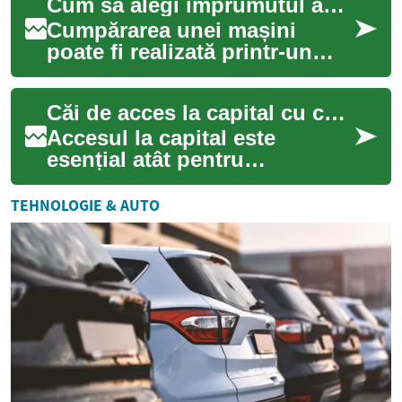
Cum să alegi împrumutul auto ideal pentru mașina ta
de bani pentru di...
Cumpărarea unei mașini
poate fi realizată printr-un
împrumut auto bine ales.
Acest ghid detaliat explică
Căi de acces la capital cu condiții favorabile
procesul de ...
Accesul la capital este
esențial atât pentru
dezvoltarea personală, cât și
pentru cea a afacerilor.
TEHNOLOGIE & AUTO
Înțelegerea opțiu...