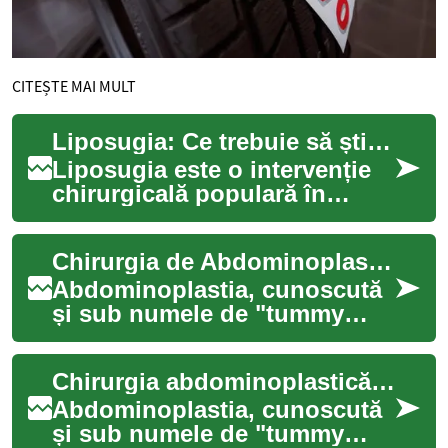
CITEȘTE MAI MULT
Liposugia: Ce trebuie să știți despre această procedură estetică
Liposugia este o intervenție
chirurgicală populară în
domeniul chirurgiei estetice,
concepută pentru a elimina
Chirurgia de Abdominoplastie: Ce Trebuie să Știți
depozi...
Abdominoplastia, cunoscută
și sub numele de "tummy
tuck", este o procedură
chirurgicală complexă care
Chirurgia abdominoplastică: Ce trebuie să știți despre procedura de tummy tuck
vizează îmbunăt...
Abdominoplastia, cunoscută
și sub numele de "tummy