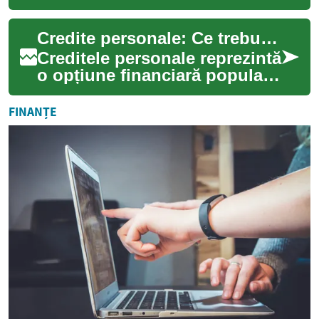
tuck", este o procedură
chirurgicală care vizează
Credite personale: Ce trebuie să știți înainte de a le accesa
îmbunătățirea as...
Creditele personale reprezintă
o opțiune financiară populară
pentru mulți români care au
nevoie de bani pentru
FINANȚE
divers...