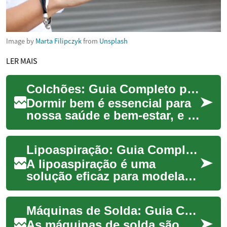
Image by
Marta Filipczyk
from
Unsplash
LER MAIS
Colchões: Guia Completo para Escolher o Melhor para Você
Dormir bem é essencial para
nossa saúde e bem-estar, e o
colchão desempenha um
papel fundamental nesse
Lipoaspiração: Guia Completo para Redução de Gordura Localizada
processo. Com ...
A lipoaspiração é uma
solução eficaz para modelar o
corpo e reduzir depósitos de
gordura localizados. Este
Máquinas de Solda: Guia Completo para Profissionais e Entusiastas
guia expli...
As máquinas de solda são