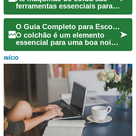
ferramentas essenciais para
uma variedade de indústrias e
projetos de bricolage. Estes
O Guia Completo para Escolher o Colchão Perfeito
equip...
O colchão é um elemento
essencial para uma boa noite
de sono e,
consequentemente, para a
INÍCIO
nossa saúde e bem-estar
gera...