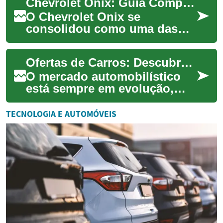
Chevrolet Onix: Guia Completo sobre o Sedan e Hatchback Mais Vendido
tantas opções dispo...
O Chevrolet Onix se
consolidou como uma das
escolhas mais populares no
mercado automotivo
Ofertas de Carros: Descubra as Melhores Oportunidades para Comprar seu Veículo
brasileiro, oferecendo vers...
O mercado automobilístico
está sempre em evolução,
oferecendo uma variedade de
opções para os
TECNOLOGIA E AUTOMÓVEIS
consumidores que buscam...