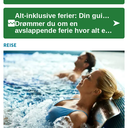
trygge, respektfulle og
langsiktige introduksjoner.
Alt-inklusive ferier: Din guide til luksuriøse strandopphold
Den dekker h...
Drømmer du om en
avslappende ferie hvor alt er
inkludert og du kan nyte
solen, stranden og luksus
REISE
uten bekymringer? A...