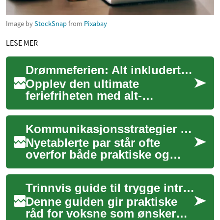
Image by
StockSnap
from
Pixabay
LESE MER
Drømmeferien: Alt inkludert for maksimal avslapning
Opplev den ultimate
feriefriheten med alt-
inkluderende pakker. Fra
luksuriøse strandresorter til
Kommunikasjonsstrategier for nye par som vil bygge tillit
familievennlige even...
Nyetablerte par står ofte
overfor både praktiske og
emosjonelle utfordringer når
de skal bygge et stabilt
Trinnvis guide til trygge introduksjoner for voksne
forhold. De...
Denne guiden gir praktiske
råd for voksne som ønsker