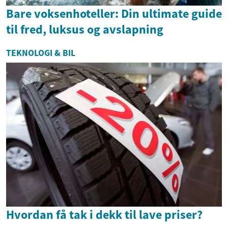
Bare voksenhoteller: Din ultimate guide
til fred, luksus og avslapning
TEKNOLOGI & BIL
Hvordan få tak i dekk til lave priser?