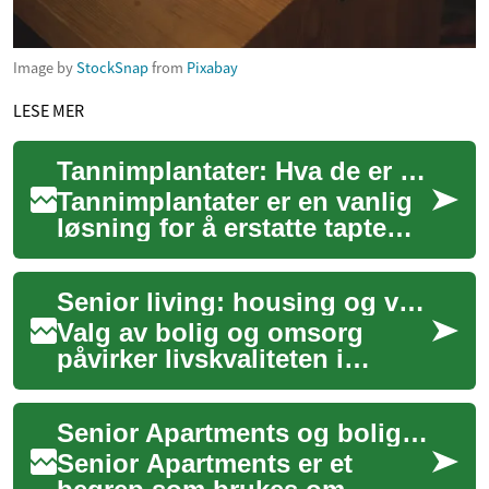
Image by
StockSnap
from
Pixabay
LESE MER
Tannimplantater: Hva de er og hvordan de fungerer
Tannimplantater er en vanlig
løsning for å erstatte tapte
tenner og gjenopprette
funksjon og estetikk i
Senior living: housing og valg for elderly ved retirement
munnen. Denne...
Valg av bolig og omsorg
påvirker livskvaliteten i
alderdommen. Senior living
dekker en rekke alternativer
Senior Apartments og boligvalg for eldre
fra selvste...
Senior Apartments er et