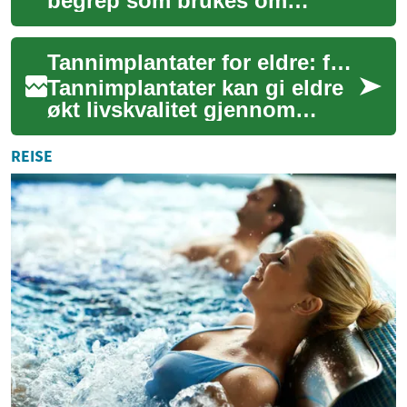
begrep som brukes om
boligalternativer tilpasset
eldre, men forståelsen
Tannimplantater for eldre: fordeler og hva du bør vite
varierer. Mange famil...
Tannimplantater kan gi eldre
økt livskvalitet gjennom
bedre tyggefunksjon, tale og
estetikk. For mange seniorer
REISE
er im...