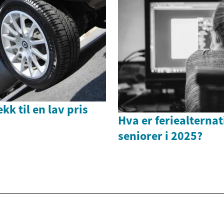
kk til en lav pris
Hva er feriealternat
seniorer i 2025?