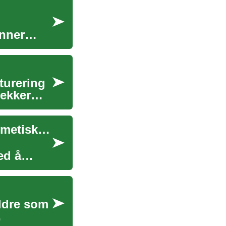
inner
turering
dekker
Liposuksjon: Alt du trenger å vite om denne kosmetiske prosedyren
ed å
eldre som