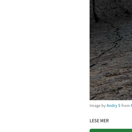
Image by
Andry S
from
LESE MER