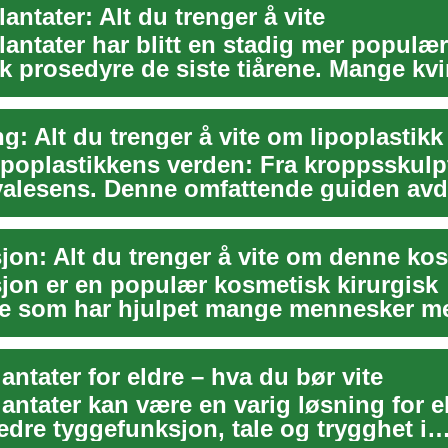
antater: Alt du trenger å vite
antater har blitt en stadig mer populær
k prosedyre de siste tiårene. Mange kv
gjennom...
g: Alt du trenger å vite om lipoplastikk
lipoplastikkens verden: Fra kroppsskulp
nvalesens. Denne omfattende guiden av
...
jon er en populær kosmetisk kirurgisk
e som har hjulpet mange mennesker m
 kroppskonturen...
ntater for eldre – hva du bør vite
antater kan være en varig løsning for 
dre tyggefunksjon, tale og trygghet i