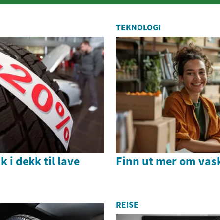
. For...
TEKNOLOGI
 i dekk til lave
Finn ut mer om va
REISE