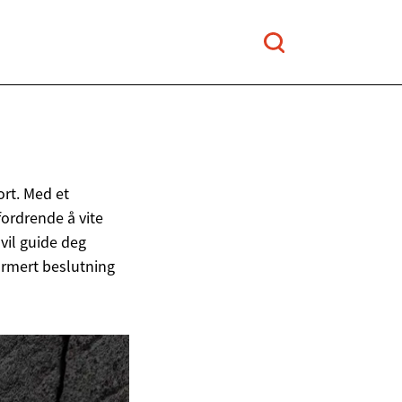
ort. Med et
fordrende å vite
vil guide deg
ormert beslutning