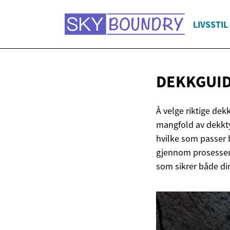
LIVSSTIL
DEKKGUID
Å velge riktige dek
mangfold av dekkty
hvilke som passer b
gjennom prosessen 
som sikrer både di