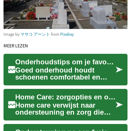
Image by
マサコ アーント
from
Pixabay
MEER LEZEN
Onderhoudstips om je favoriete paar als nieuw te houden
Goed onderhoud houdt
schoenen comfortabel en
verlengt hun levensduur. Met
aandacht voor materialen,
Home Care: zorgopties en ondersteuning voor ouderen
pasvorm en eenvou...
Home care verwijst naar
ondersteuning en zorg die
mensen thuis ontvangen om
zelfstandig te blijven wonen,