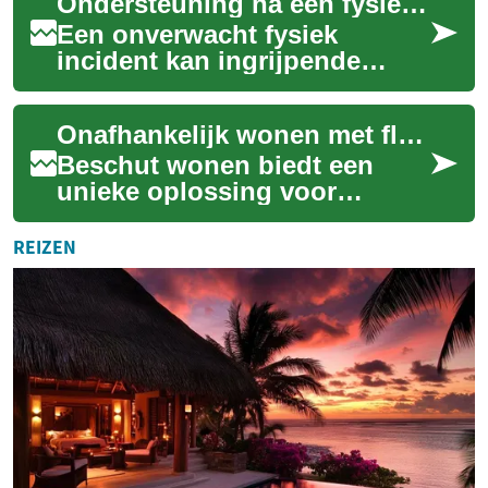
Ondersteuning na een fysiek incident
dagelijks f...
Een onverwacht fysiek
incident kan ingrijpende
gevolgen hebben, zowel
persoonlijk als financieel. In
Onafhankelijk wonen met flexibele zorg
dergelijke situa...
Beschut wonen biedt een
unieke oplossing voor
senioren en ouderen die
zelfstandig willen blijven
REIZEN
leven, maar wel de z...