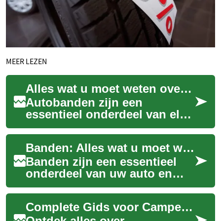
MEER LEZEN
Alles wat u moet weten over autobanden
Autobanden zijn een
essentieel onderdeel van elk
voertuig. Ze zorgen voor grip,
stabiliteit en comfort tijdens
Banden: Alles wat u moet weten over de juiste keuze voor uw auto
het ri...
Banden zijn een essentieel
onderdeel van uw auto en
hebben een grote invloed op
de veiligheid, prestaties en
Complete Gids voor Campers, Motorhomes en RV’s (2025)
het bran...
Ontdek alles over