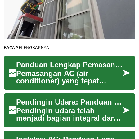
BACA SELENGKAPNYA
Panduan Lengkap Pemasangan AC: Persiapan, Proses, dan Perawatan
Pemasangan AC (air
conditioner) yang tepat
sangat penting untuk
memastikan kinerja optimal
Pendingin Udara: Panduan Lengkap untuk Kenyamanan di Rumah
dan kenyamanan di dalam
ru...
Pendingin udara telah
menjadi bagian integral dari
kehidupan modern, terutama
di negara-negara beriklim