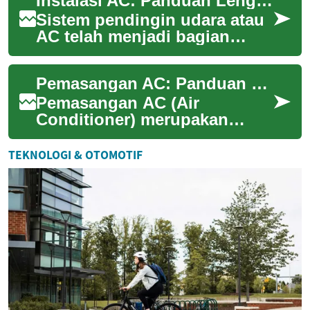
Instalasi AC: Panduan Lengkap untuk Memasang Sistem Pendingin di Rumah Anda
tropis sepert...
Sistem pendingin udara atau
AC telah menjadi bagian
integral dari kehidupan
modern, terutama di daerah
Pemasangan AC: Panduan Lengkap untuk Kenyamanan Rumah Anda
dengan iklim t...
Pemasangan AC (Air
Conditioner) merupakan
langkah penting untuk
menciptakan lingkungan
TEKNOLOGI & OTOMOTIF
yang nyaman di dalam
rumah, te...