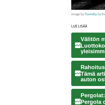
Image by
Foundry Co
f
LUE LISÄÄ
Välitön 
Luottoko
yleisimm
maailmanl
Tämä arti
auton ost
er...
Pergola o