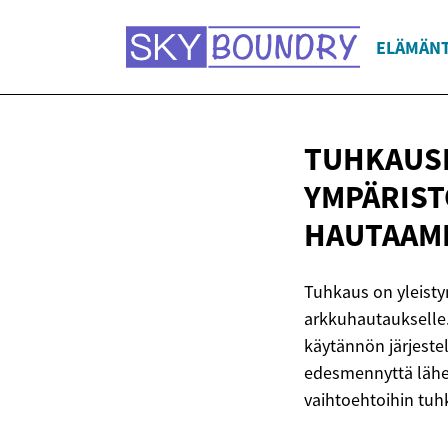
ELÄMÄNT
TUHKAUSP
YMPÄRIST
HAUTAAM
Tuhkaus on yleisty
arkkuhautaukselle.
käytännön järjestel
edesmennyttä lähei
vaihtoehtoihin tuhk