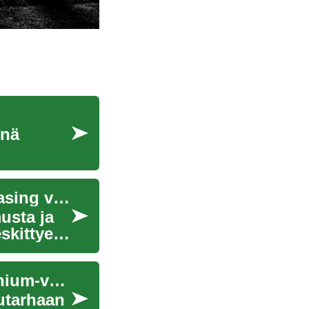
enä
Rahoitusvaihtoehtojen vertailu: pitkäaikainen leasing vs. osto kansainvälisillä markkinoilla
usta ja
eskittyen
Pergolat: ohjeet terassin varjostukseen ja aluminium‑vaihtoehtoihin
uutarhaan