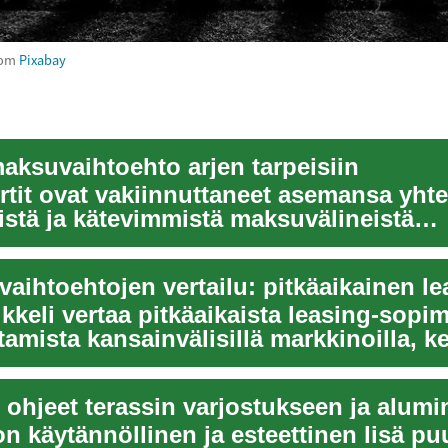
rom
Pixabay
maksuvaihtoehto arjen tarpeisiin
rtit ovat vakiinnuttaneet asemansa yht
istä ja kätevimmistä maksuvälineistä
aajuisesti. N...
kkeli vertaa pitkäaikaista leasing-sopim
amista kansainvälisillä markkinoilla, k
n käytännöllinen ja esteettinen lisä p