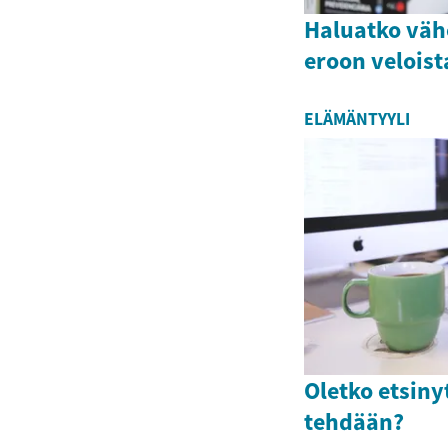
Haluatko väh
eroon veloist
ELÄMÄNTYYLI
Oletko etsiny
tehdään?