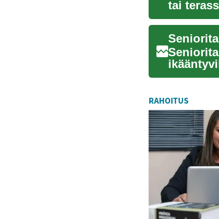
tai teras
jäs...
Seniorit
ikääntyvi
mutta tur.
RAHOITUS