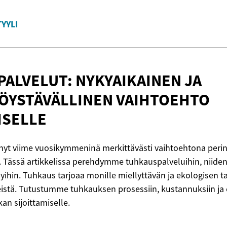
YYLI
ALVELUT: NYKYAIKAINEN JA
ÖYSTÄVÄLLINEN
VAIHTOEHTO
ISELLE
nyt viime vuosikymmeninä merkittävästi vaihtoehtona perin
 Tässä artikkelissa perehdymme tuhkauspalveluihin, niiden 
yihin. Tuhkaus tarjoaa monille miellyttävän ja ekologisen t
stä. Tutustumme tuhkauksen prosessiin, kustannuksiin ja er
an sijoittamiselle.