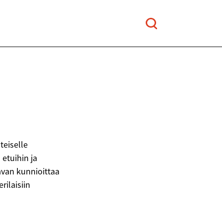
teiselle
etuihin ja
avan kunnioittaa
ilaisiin