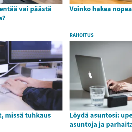
entää vai päästä
Voinko hakea nopea
a?
RAHOITUS
t, missä tuhkaus
Löydä asuntosi: upe
asuntoja ja parhait