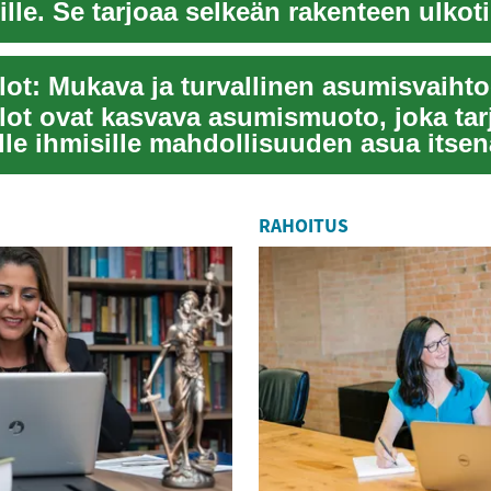
sille. Se tarjoaa selkeän rakenteen ulkot
alot ovat kasvava asumismuoto, joka tar
lle ihmisille mahdollisuuden asua itsen
..
RAHOITUS