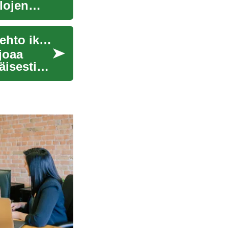
ilojen
Senioritalot: Mukava ja turvallinen asumisvaihtoehto ikääntyville
joaa
äisesti