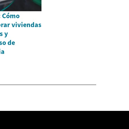
n: Cómo
rar viviendas
s y
so de
ia