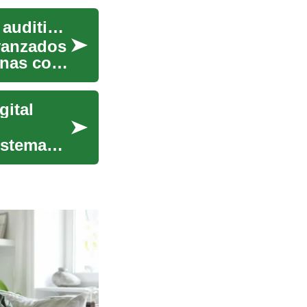
Audífonos: Una guía completa sobre tecnología auditiva moderna
vanzados
onas con
gital
istemas,