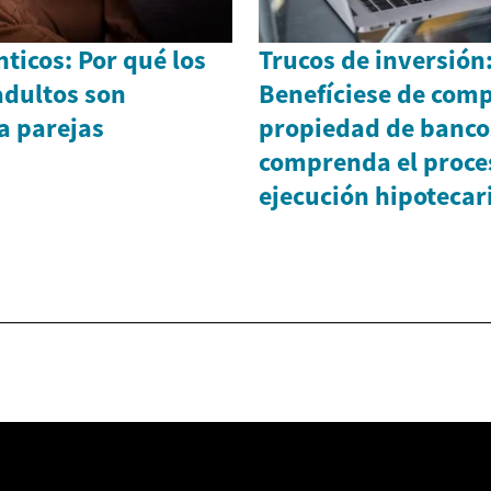
ticos: Por qué los
Trucos de inversió
adultos son
Benefíciese de comp
a parejas
propiedad de banco
comprenda el proce
ejecución hipotecar