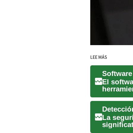
LEE MÁS
El softw
herramie
simplific
Detecció
La segur
signific
sistemas 