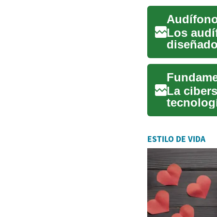
Los audí
diseñado
pérdida .
Fundamen
La cibers
tecnolog
redes y d
ESTILO DE VIDA