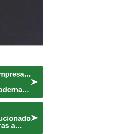
Software de Nómina: Una Guía Completa para Empresas Modernas
odernas,
lucionado
ras a