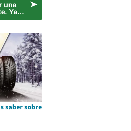
r una
e. Ya
as saber sobre