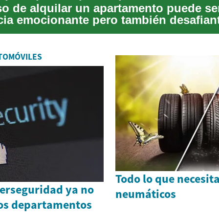
so de alquilar un apartamento puede se
cia emocionante pero también desafiant
busqu...
TOMÓVILES
Todo lo que necesit
berseguridad ya no
neumáticos
los departamentos