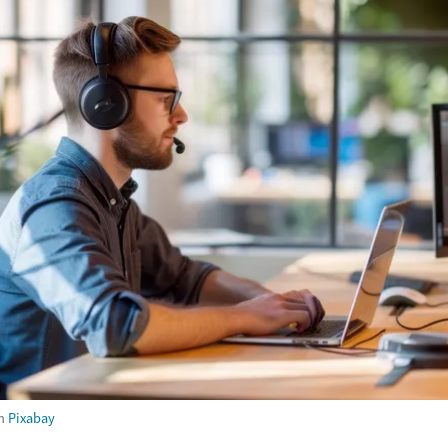
m
Pixabay