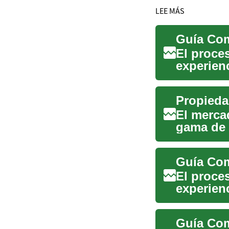
LEE MÁS
El proce
experien
sea que e
Propieda
El merca
gama de 
temporal 
El proce
experien
sea que 