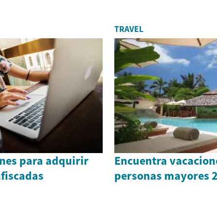
TRAVEL
nes para adquirir
Encuentra vacacion
nfiscadas
personas mayores 