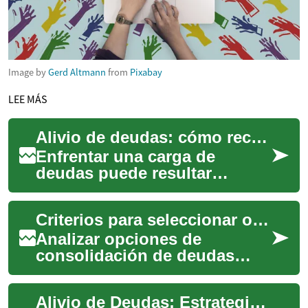
Image by
Gerd Altmann
from
Pixabay
LEE MÁS
Alivio de deudas: cómo recuperar tu salud financiera
Enfrentar una carga de
deudas puede resultar
abrumador, pero el alivio de
deudas existe para ayudarte a
Criterios para seleccionar opciones según tipos y plazos
recuperar el ...
Analizar opciones de
consolidación de deudas
exige revisar tipos de
préstamo, plazos y costes
Alivio de Deudas: Estrategias para Recuperar tu Salud Financiera
asociados. Este artícul...