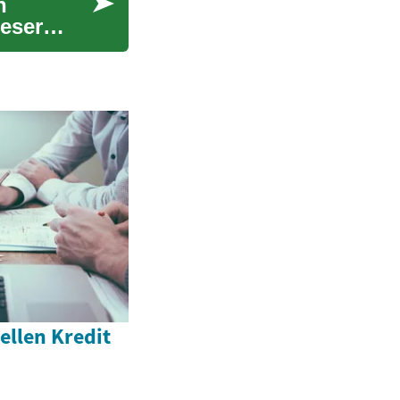
n
eser
ellen Kredit