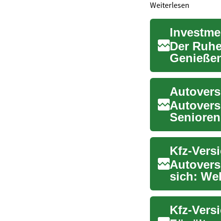
Weiterlesen
Der Ruhe
Genießens
finanziell
Autoversi
Senioren
zunehmen
Autovers
sich: We
Gesundhe
Kfz-Vers