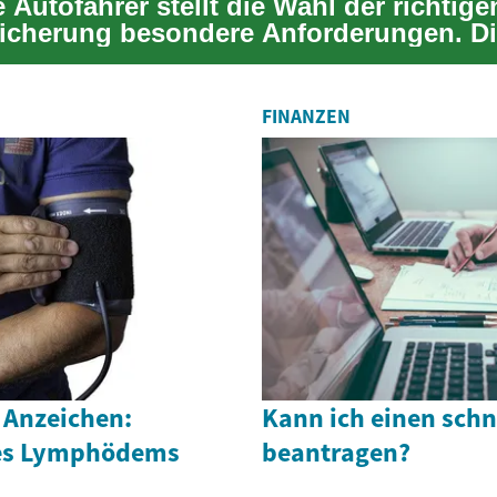
e Autofahrer stellt die Wahl der richtige
icherung besondere Anforderungen. Di
erklärt...
FINANZEN
 Anzeichen:
Kann ich einen schn
es Lymphödems
beantragen?