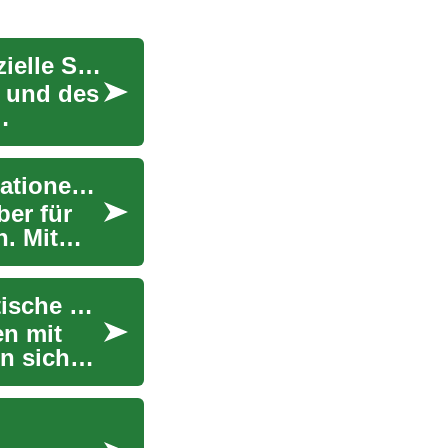
Investmentdienstleistungen für Senioren: Finanzielle Sicherheit im Alter
g und des
Autoversicherung für Senioren: Wichtige Informationen und Tipps
ber für
. Mit
Kfz-Versicherung für Senioren: Ratgeber & praktische Tipps
en mit
n sich