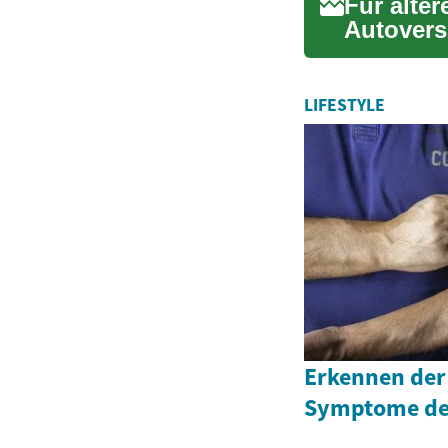
Für älter
Autovers
Ratgeber 
LIFESTYLE
Erkennen der
Symptome d