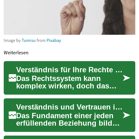
Image by
Tumisu
from
Pixabay
Weiterlesen
Verständnis für Ihre Rechte schaffen
Das Rechtssystem kann
komplex wirken, doch das
Verständnis der eigenen
Rechte ist ein Grundpfeiler
Verständnis und Vertrauen in Beziehungen aufbauen
für jeden Einzelne...
Das Fundament einer jeden
erfüllenden Beziehung bilden
Verständnis und Vertrauen.
Sie sind die Säulen, die es