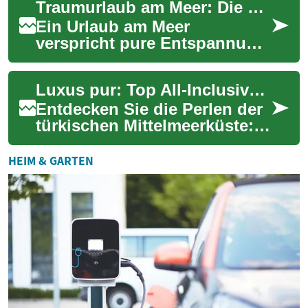
Traumurlaub am Meer: Die perfekte Auszeit im Beach Resort
gezielte Anpassung...
Ein Urlaub am Meer
verspricht pure Entspannung
und unvergessliche
Momente. Die Kombination
Luxus pur: Top All-Inclusive-Resorts an der Türkischen Riviera
aus luxuriösem Resort, end...
Entdecken Sie die Perlen der
türkischen Mittelmeerküste:
Exklusive All-Inclusive-
Resorts, die Entspannung
HEIM & GARTEN
und Luxus a...