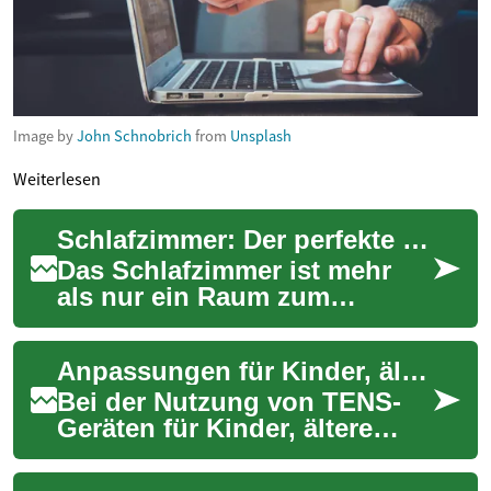
Image by
John Schnobrich
from
Unsplash
Weiterlesen
Schlafzimmer: Der perfekte Rückzugsort für erholsamen Schlaf und Entspannung
Das Schlafzimmer ist mehr
als nur ein Raum zum
Schlafen. Es ist ein
persönlicher Rückzugsort, in
Anpassungen für Kinder, ältere Erwachsene und besondere Patientengruppen
dem wir uns erholen,...
Bei der Nutzung von TENS-
Geräten für Kinder, ältere
Erwachsene und spezielle
Patientengruppen sind