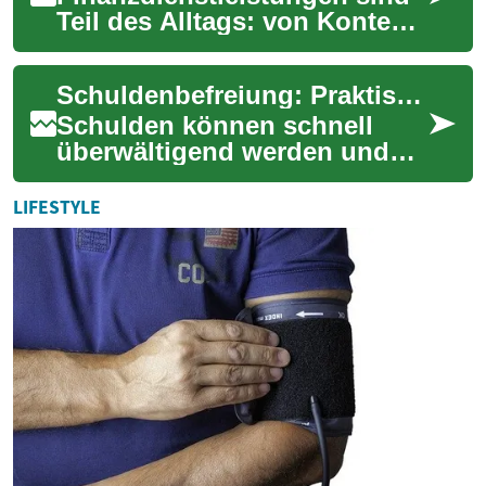
Teil des Alltags: von Konten
über Kredit bis zu Beratung
bei Schulden. Dieser Text
Schuldenbefreiung: Praktische Wege zur finanziellen Entlastung
erklär...
Schulden können schnell
überwältigend werden und
das tägliche Leben belasten.
Dieser Artikel erklärt
LIFESTYLE
verständlich, wa...