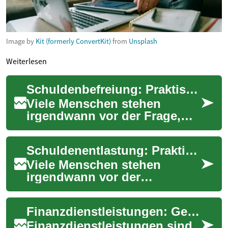
Image by
Kit (formerly ConvertKit)
from
Unsplash
Weiterlesen
Schuldenbefreiung: Praktische Hilfe für Ihre Finanzen
Viele Menschen stehen
irgendwann vor der Frage,
wie sich Schulden nachhaltig
reduzieren oder beseitigen
Schuldenentlastung: Praktische Wege zu nachhaltiger finanzieller Erleichterung
lassen, ohne ...
Viele Menschen stehen
irgendwann vor der
Herausforderung, ihre
Schulden zu reduzieren oder
Finanzdienstleistungen: Geld, Kredit und Schulden klar erklärt
geordnet abzubauen.
Schuld...
Finanzdienstleistungen sind