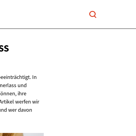
SS
einträchtigt. In
enerlass und
können, ihre
rtikel werfen wir
 und wer davon