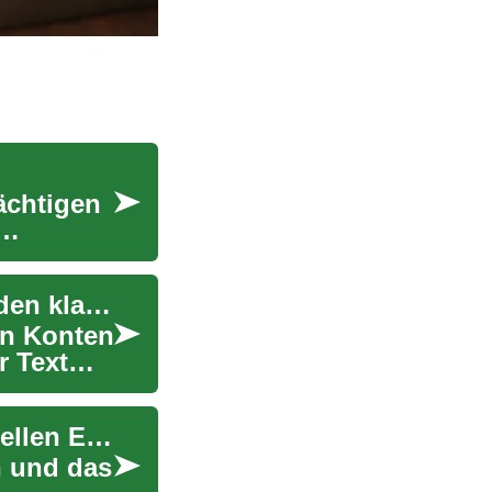
ächtigen
Finanzdienstleistungen: Geld, Kredit und Schulden klar erklärt
on Konten
r Text
Schuldenbefreiung: Praktische Wege zur finanziellen Entlastung
n und das