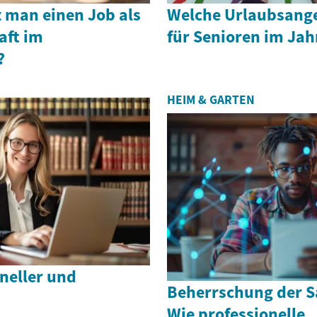
man einen Job als
Welche Urlaubsange
aft im
für Senioren im Jah
?
HEIM & GARTEN
hneller und
Beherrschung der S
Wie professionelle