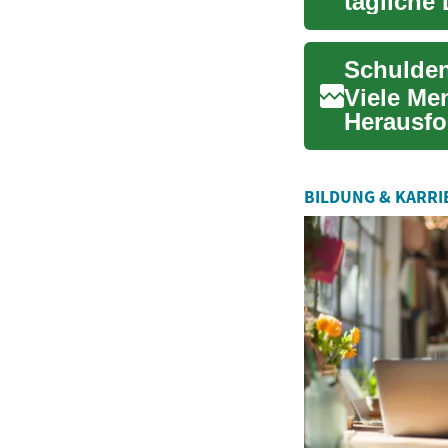
tägliche 
verständl
Viele Me
Herausfo
geordnet
BILDUNG & KARRI