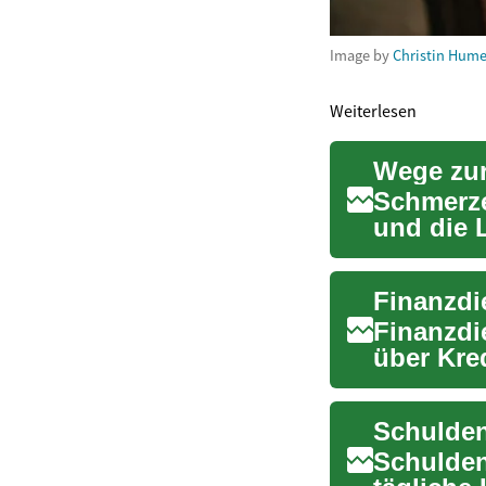
Image by
Christin Hum
Weiterlesen
Wege zur
Schmerze
und die 
vielfältig
Finanzdi
über Kre
erklär...
Schulden