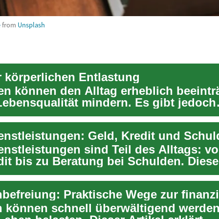
e
from
Unsplash
 körperlichen Entlastung
n können den Alltag erheblich beeintr
Lebensqualität mindern. Es gibt jedoch
e Ansä...
enstleistungen sind Teil des Alltags: v
dit bis zu Beratung bei Schulden. Diese
 können schnell überwältigend werde