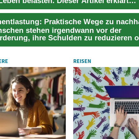
Leben belasten. Dieser Artikel erklärt
ich, wa...
nschen stehen irgendwann vor der
rderung, ihre Schulden zu reduzieren 
 abzubauen. Schuld...
ERE
REISEN