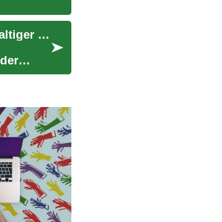
Schuldenentlastung: Praktische Wege zu nachhaltiger finanzieller Erleichterung
oder