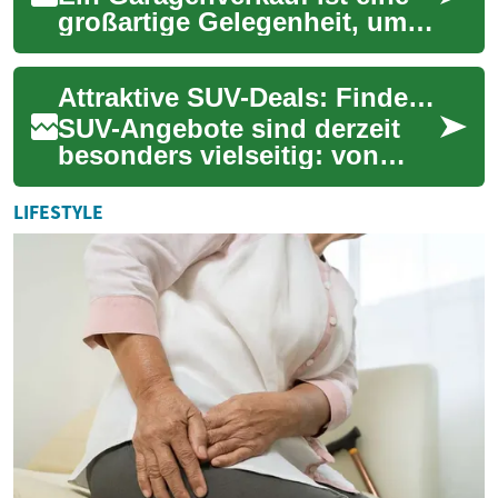
großartige Gelegenheit, um
günstig einzukaufen und
echte Schnäppchen zu
Attraktive SUV-Deals: Finden Sie Ihr perfektes SUV
ergattern. Ob Sie...
SUV-Angebote sind derzeit
besonders vielseitig: von
günstigen Finanzierungen
über attraktive
LIFESTYLE
Leasingkonditionen bis h...