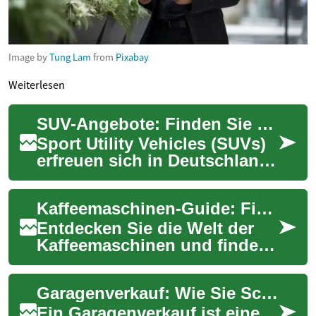
Image by
Tung Lam
from
Pixabay
Weiterlesen
SUV-Angebote: Finden Sie das perfekte Fahrzeug für Ihre Bedürfnisse
Sport Utility Vehicles (SUVs)
erfreuen sich in Deutschland
immer größerer Beliebtheit.
Diese vielseitigen Fahrzeuge
Kaffeemaschinen-Guide: Finden Sie Ihr perfektes Gerät
b...
Entdecken Sie die Welt der
Kaffeemaschinen und finden
Sie das ideale Gerät für Ihre
Bedürfnisse. Von praktischen
Garagenverkauf: Wie Sie Schnäppchen jagen und Geld sparen
Filt...
Ein Garagenverkauf ist eine