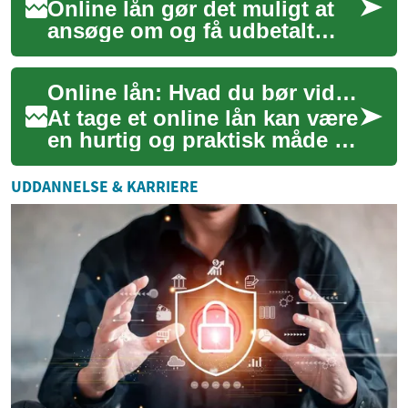
Online lån gør det muligt at
ansøge om og få udbetalt
penge via internettet uden
fysisk fremmøde. Processen
Online lån: Hvad du bør vide før du ansøger
kan være ...
At tage et online lån kan være
en hurtig og praktisk måde at
få adgang til penge, men der
er flere forhold, du bør ke...
UDDANNELSE & KARRIERE