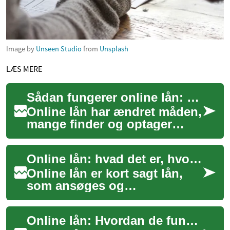
Image by
Unseen Studio
from
Unsplash
LÆS MERE
Sådan fungerer online lån: muligheder, omkostninger og risici
Online lån har ændret måden,
mange finder og optager
finansiering på. Processen
foregår digitalt fra ansøgning
Online lån: hvad det er, hvordan det virker og hvad du skal overveje
til ud...
Online lån er kort sagt lån,
som ansøges og
administreres via internettet i
stedet for gennem en fysisk
Online lån: Hvordan de fungerer og hvad du skal vide
bankfilial. D...