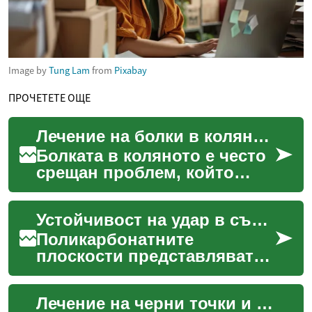
Image by
Tung Lam
from
Pixabay
ПРОЧЕТЕТЕ ОЩЕ
Лечение на болки в коляното: възможности и подходи
Болката в коляното е често
срещан проблем, който
може да ограничи
движението и качеството на
Устойчивост на удар в съвременния дизайн
живот. Причините варират...
Поликарбонатните
плоскости представляват
иновативен материал,
който преобразява
Лечение на черни точки и грижа за кожата на лицето
съвременния дизайн и