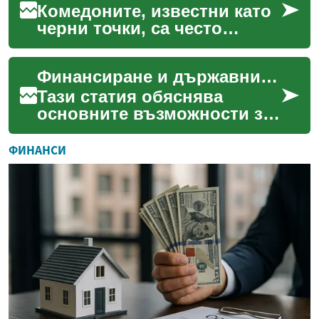
строителство. Из...
Комедоните, известни като
черни точки, са често
срещан проблем, който
засяга различни типове
Финансиране и държавни програми за покриване на грижи
кожа и възрастови групи....
Тази статия обяснява
основните възможности за
финансиране и държавни
програми, които могат да
ФИНАНСИ
подпомогнат покриването...