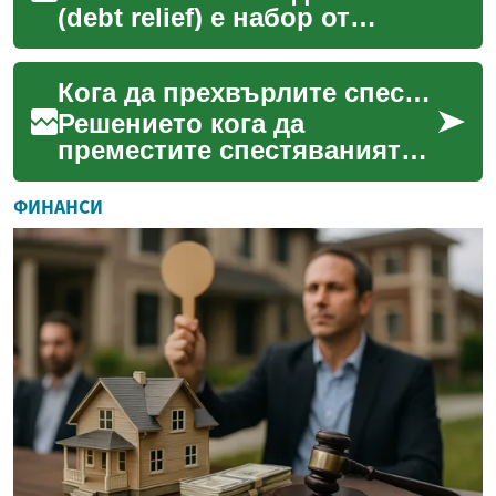
(debt relief) е набор от
стратегии и инструменти,
които помагат на физически
Кога да прехвърлите спестявания към по-сигурни активи
лица и фирми да ...
Решението кога да
преместите спестяванията
си към по-сигурни активи
зависи от комбинация от
ФИНАНСИ
лични условия, пазарни
фа...