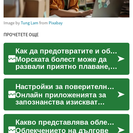
Image by
Tung Lam
from
Pixabay
ПРОЧЕТЕТЕ ОЩЕ
Как да предотвратите и облекчите морска болест
Морската болест може да
развали приятно плаване,
но с подходяща подготовка,
правилен избор на каюта и
Настройки за поверителност: как да защитите личните си данни
няколко прости ...
Онлайн приложенията за
запознанства изискват
внимателни настройки на
поверителността, за да
Какво представлява облекчението на дългове: понятие и опции
защитите личните си
данни...
Облекчението на дългове