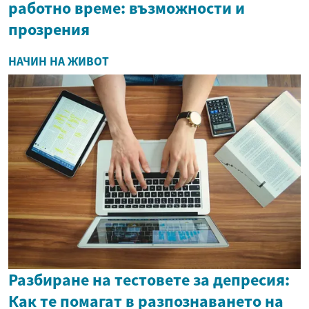
работно време: възможности и
прозрения
НАЧИН НА ЖИВОТ
Разбиране на тестовете за депресия:
Как те помагат в разпознаването на