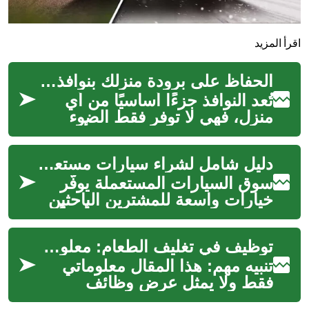
اقرأ المزيد
الحفاظ على برودة منزلك بنوافذ فعالة
تُعد النوافذ جزءًا أساسيًا من أي
منزل، فهي لا توفر فقط الضوء
الطبيعي والتهوية، بل تلعب أيضًا
دورًا حاسمًا في كفاءة ال...
دليل شامل لشراء سيارات مستعملة بثقة
سوق السيارات المستعملة يوفّر
خيارات واسعة للمشترين الباحثين
عن قيمة مقابل المال، لكن أيضاً
يحمل مخاطر إذا لم تُجرَ ال...
توظيف في تغليف الطعام: معلومات وإرشادات للباحثين عن عمل
تنبيه مهم: هذا المقال معلوماتي
فقط ولا يمثل عرض وظائف
محددًا. لا يضمن توفر فرص توظيف