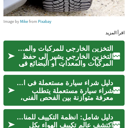
Image by
Mike
from
Pixabay
اقرأ المزيد
التخزين الخارجي للمركبات والمعدات: دليل عملي وواضح
التخزين الخارجي يشير إلى حفظ
المركبات والمعدات أو البضائع في
مساحات مفتوحة أو مغطاة جزئياً
بدلاً من داخل مبانٍ مغلقة....
دليل شراء سيارة مستعملة في المملكة العربية السعودية
شراء سيارة مستعملة يتطلب
معرفة متوازنة بين الفحص الفني،
وفهم الوثائق، وتقييم التكاليف. مع
تزايد الخيارات في السوق ووج...
دليل شامل: أنظمة التكييف للمنازل والشركات
اكتشف عالم تكييف الهواء بكل