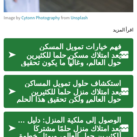
Image by
Cytonn Photography
from
Unsplash
اقرأ المزيد
فهم خيارات تمويل المسكن
يُعد امتلاك مسكن حلماً للكثيرين
حول العالم، وغالباً ما يكون تحقيق
هذا الحلم مرتبطاً بفهم خيارات
تمويل المسكن المتاحة....
استكشاف حلول تمويل المساكن
يعد امتلاك منزل حلماً للكثيرين
حول العالم، ولكن تحقيق هذا الحلم
يتطلب غالباً اللجوء إلى حلول
التمويل العقاري. تتنوع ه...
الوصول إلى ملكية المنزل: دليل إرشادي
يُعد امتلاك منزل حلمًا مشتركًا
للكثيرين حول العالم، ويمثل خطوة